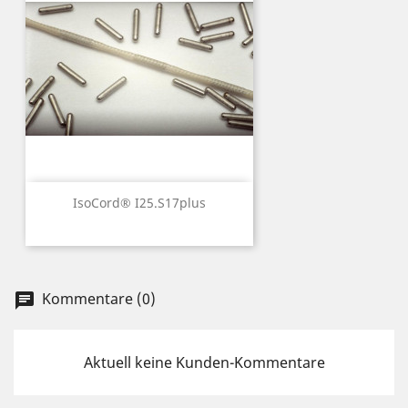
IsoCord® I25.S17plus
Kommentare (0)
chat
Aktuell keine Kunden-Kommentare