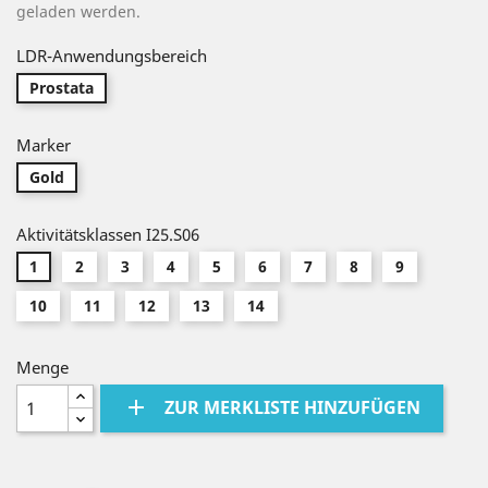
geladen werden.
LDR-Anwendungsbereich
Prostata
Marker
Gold
Aktivitätsklassen I25.S06
1
2
3
4
5
6
7
8
9
10
11
12
13
14
Menge
add
ZUR MERKLISTE HINZUFÜGEN