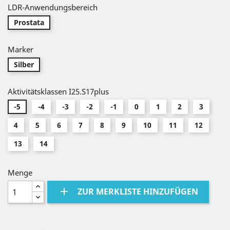
LDR-Anwendungsbereich
Prostata
Marker
Silber
Aktivitätsklassen I25.S17plus
-5
-4
-3
-2
-1
0
1
2
3
4
5
6
7
8
9
10
11
12
13
14
Menge
add
ZUR MERKLISTE HINZUFÜGEN