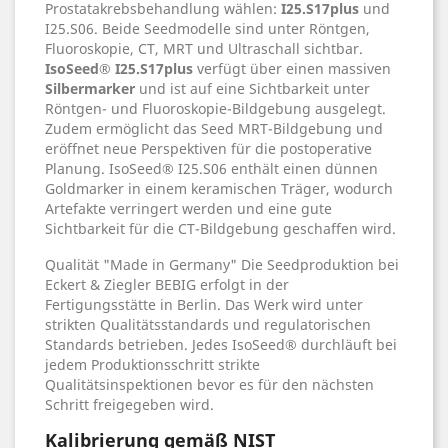
Prostatakrebsbehandlung wählen:
I25.S17plus
und
I25.S06. Beide Seedmodelle sind unter Röntgen,
Fluoroskopie, CT, MRT und Ultraschall sichtbar.
IsoSeed® I25.S17plus
verfügt über einen massiven
Silbermarker
und ist auf eine Sichtbarkeit unter
Röntgen- und Fluoroskopie-Bildgebung ausgelegt.
Zudem ermöglicht das Seed MRT-Bildgebung und
eröffnet neue Perspektiven für die postoperative
Planung. IsoSeed® I25.S06 enthält einen dünnen
Goldmarker in einem keramischen Träger, wodurch
Artefakte verringert werden und eine gute
Sichtbarkeit für die CT-Bildgebung geschaffen wird.
Qualität "Made in Germany" Die Seedproduktion bei
Eckert & Ziegler BEBIG erfolgt in der
Fertigungsstätte in Berlin. Das Werk wird unter
strikten Qualitätsstandards und regulatorischen
Standards betrieben. Jedes IsoSeed® durchläuft bei
jedem Produktionsschritt strikte
Qualitätsinspektionen bevor es für den nächsten
Schritt freigegeben wird.
Kalibrierung gemäß NIST